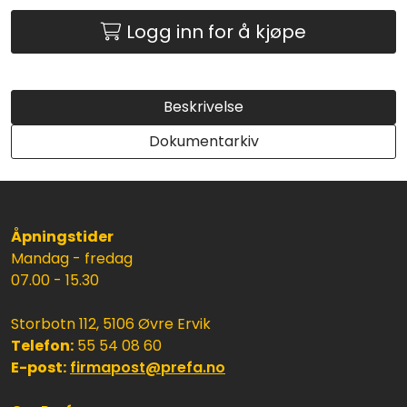
Logg inn for å kjøpe
Beskrivelse
Dokumentarkiv
Åpningstider
Mandag - fredag
07.00 - 15.30
Storbotn 112, 5106 Øvre Ervik
Telefon:
55 54 08 60
E-post:
firmapost@prefa.no