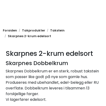
Skip to main content
Takrenner
Forsiden
Takprodukter
Takstein
Takprodukter
Skarpnes 2-krum edelsort
Metaller
Skarpnes 2-krum edelsort
Ventilasjon
Skarpnes Dobbelkrum
Skarpnes Dobbelkrum er en sterk, robust takstein
Festemidler
som passer like godt på nye som gamle hus.
Produseres med ubehandlet, edel-belegg eller RU
Andre produkter
overflate. Dobbelkrum leveres i tilsammen 13
forskjellige farger.
Nye produkter
Vi lagerfører edelsort.