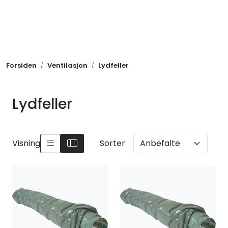
Skip to main content
Takrenner
Forsiden
Ventilasjon
Lydfeller
Takprodukter
Metaller
Lydfeller
Ventilasjon
Visning
Sorter
Festemidler
Andre produkter
Nye produkter