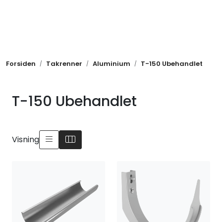
Skip to main content
Takrenner
Forsiden
Takrenner
Aluminium
T-150 Ubehandlet
Takprodukter
Metaller
T-150 Ubehandlet
Ventilasjon
Visning
Festemidler
Andre produkter
Nye produkter