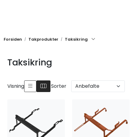
Skip to main content
Takrenner
Forsiden
Takprodukter
Taksikring
Takprodukter
Metaller
Taksikring
Ventilasjon
Visning
Sorter
Festemidler
Andre produkter
Nye produkter