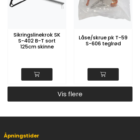
Sikringslinekrok SK
Låse/skrue pk T-59
S-402 B-T sort
S-606 teglrød
125cm skinne
Vis flere
Åpningstider