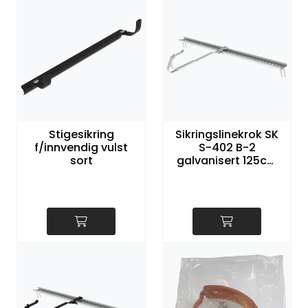
Stigesikring
Sikringslinekrok SK
f/innvendig vulst
S-402 B-2
sort
galvanisert 125cm
skinne