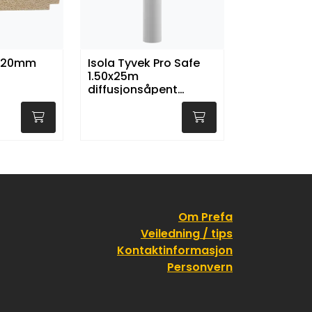
 120mm
Isola Tyvek Pro Safe
1.50x25m
diffusjonsåpent
undertak m/klebekant
(37.5m2)
Om Prefa
Veiledning / tips
Kontaktinformasjon
Personvern