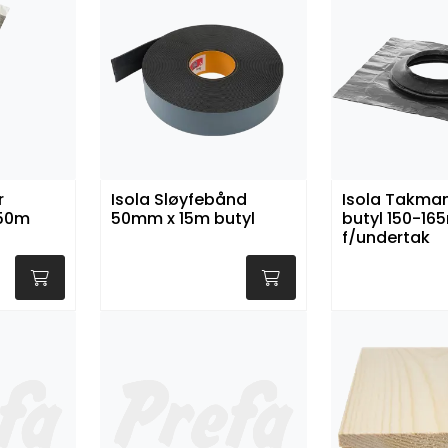
r
Isola Sløyfebånd
Isola Takman
x50m
50mm x 15m butyl
butyl 150-1
f/undertak
t