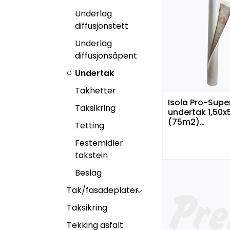
Underlag
diffusjonstett
Underlag
diffusjonsåpent
Undertak
Takhetter
Isola Pro-Supe
Taksikring
undertak 1,50
(75m2)
Tetting
Diffusjonsåpen
Festemidler
takstein
Beslag
Tak/fasadeplater
Taksikring
Tekking asfalt