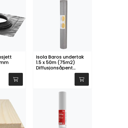
sjett
Isola Baros undertak
65mm
1.5 x 50m (75m2)
Diffusjonsåpent
(Utgående artikkel)