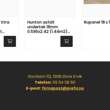
 Xtra
Hunton asfalt
Rupanel 18 x
undertak 18mm
t
0.595x2.42 (1.44m2)
(Utgående artikkel)
Storbotn 112, 5106 Øvre Ervik
Telefon:
55 54 08 60
E-post:
firmapost@prefa.no