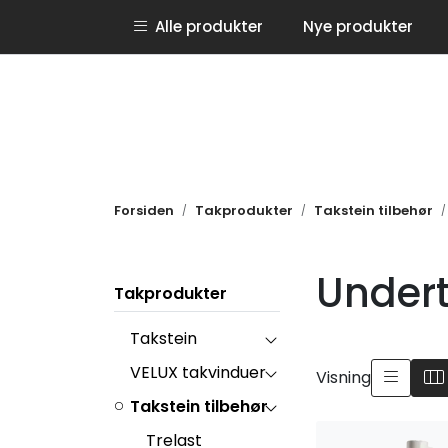
Skip to main content
Alle produkter
Nye produkter
Instagram
Forsiden
Takprodukter
Takstein tilbehør
Under
Takprodukter
Takstein
VELUX takvinduer
Visning
Takstein tilbehør
Trelast