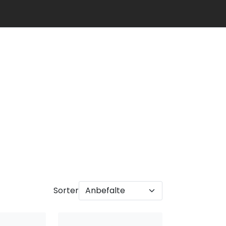
Info
Logg inn
Sorter