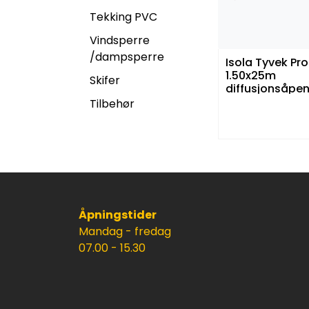
Tekking PVC
Vindsperre
/dampsperre
Isola Tyvek Pro
1.50x25m
Skifer
diffusjonsåpen
undertak
Tilbehør
m/kondensfilt
(37.5m2)
Åpningstider
Mandag - fredag
07.00 - 15.30