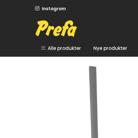
Skip to main content
Instagram
Alle produkter
Nye produkter