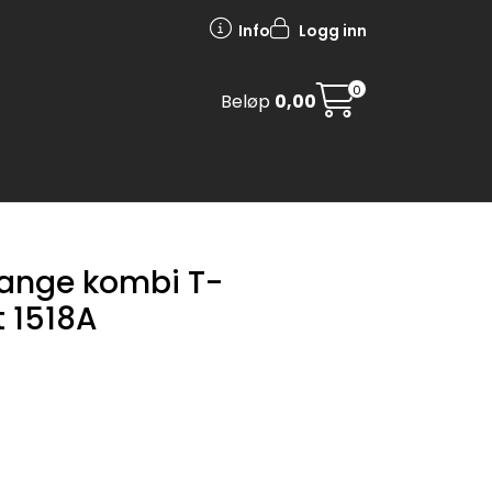
Info
Logg inn
0
Beløp
0,00
ange kombi T-
 1518A