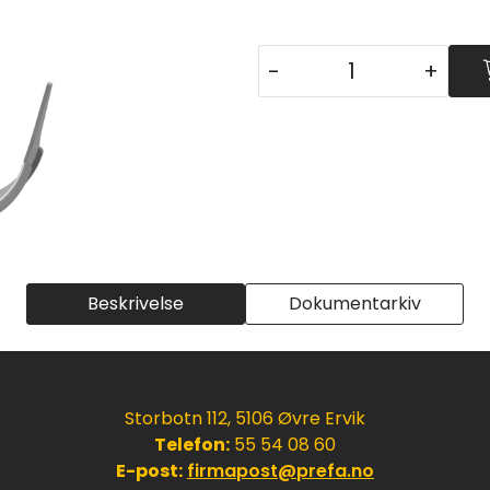
-
+
Beskrivelse
Dokumentarkiv
Storbotn 112, 5106 Øvre Ervik
Telefon:
55 54 08 60
E-post:
firmapost@prefa.no