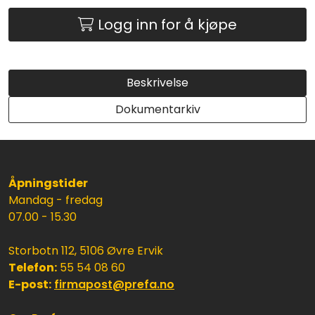
Logg inn for å kjøpe
Beskrivelse
Dokumentarkiv
Åpningstider
Mandag - fredag
07.00 - 15.30
Storbotn 112, 5106 Øvre Ervik
Telefon:
55 54 08 60
E-post:
firmapost@prefa.no