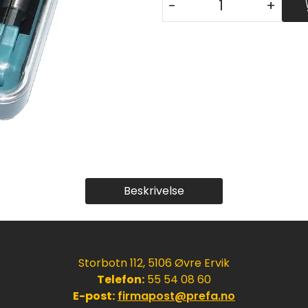
-
+
Beskrivelse
Storbotn 112, 5106 Øvre Ervik
Telefon:
55 54 08 60
E-post:
firmapost@prefa.no