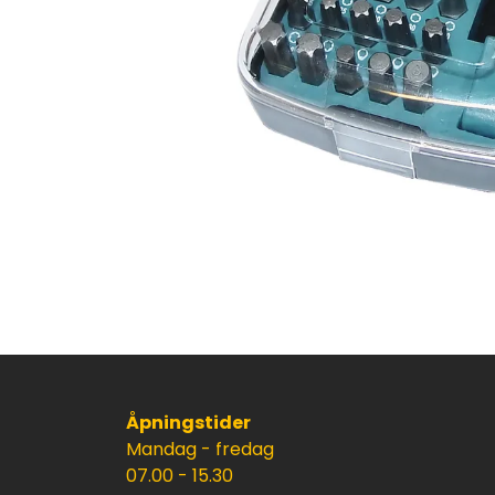
Åpningstider
Mandag - fredag
07.00 - 15.30