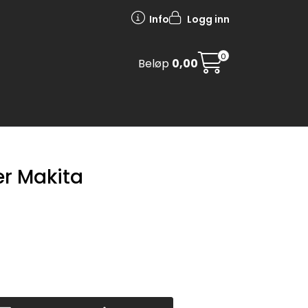
Info
Logg inn
0
Beløp
0,00
er Makita