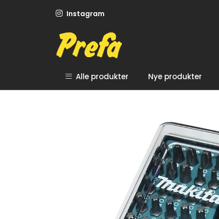
Skip to main content
Instagram
Alle produkter
Nye produkter