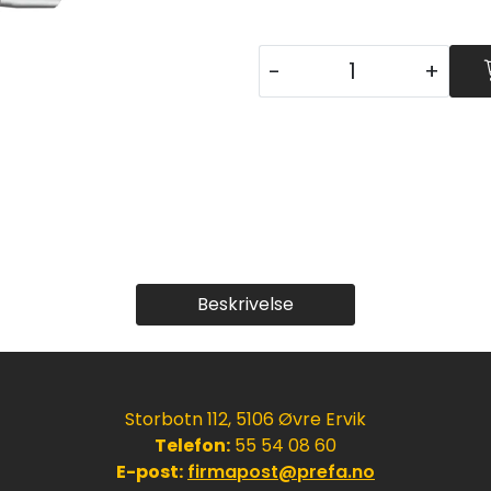
-
+
Beskrivelse
Storbotn 112, 5106 Øvre Ervik
Telefon:
55 54 08 60
E-post:
firmapost@prefa.no