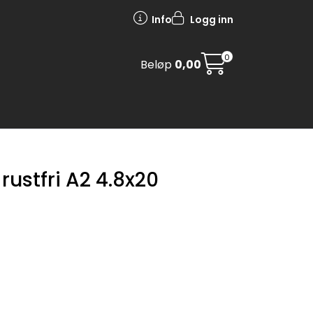
Info
Logg inn
0
Beløp
0,00
 rustfri A2 4.8x20