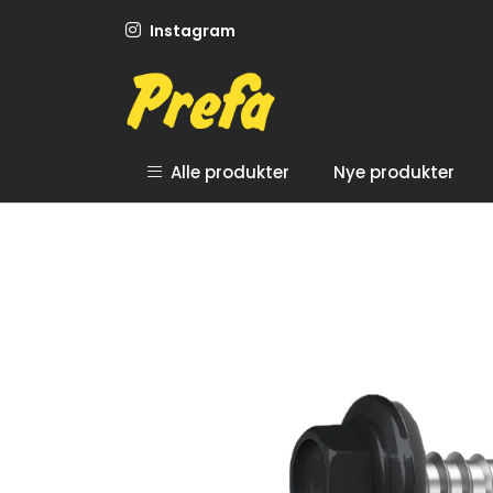
Skip to main content
Instagram
Alle produkter
Nye produkter