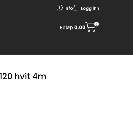
Info
Logg inn
0
Beløp
0,00
120 hvit 4m