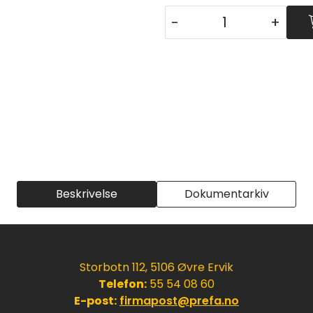
-
+
Beskrivelse
Dokumentarkiv
Storbotn 112, 5106 Øvre Ervik
Telefon:
55 54 08 60
E-post:
firmapost@prefa.no