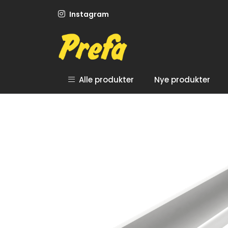
Skip to main content
Instagram
Alle produkter
Nye produkter