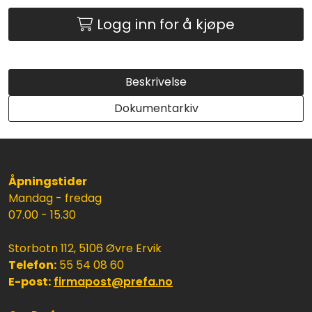
Logg inn for å kjøpe
Beskrivelse
Dokumentarkiv
Åpningstider
Mandag - fredag
07.00 - 15.30
Storbotn 112, 5106 Øvre Ervik
Telefon:
55 54 08 60
E-post:
firmapost@prefa.no