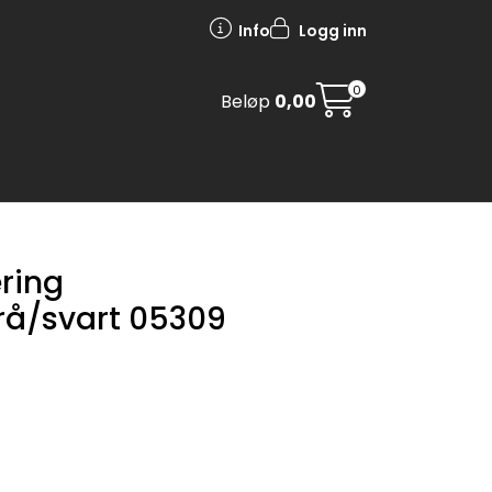
Info
Logg inn
0
Beløp
0,00
ring
rå/svart 05309