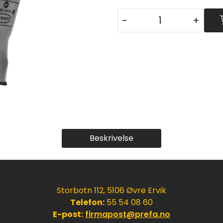
-
+
Beskrivelse
Storbotn 112, 5106 Øvre Ervik
Telefon:
55 54 08 60
E-post:
firmapost@prefa.no