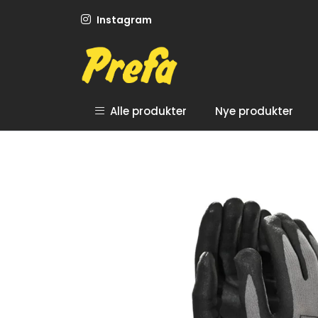
Skip to main content
Instagram
Alle produkter
Nye produkter