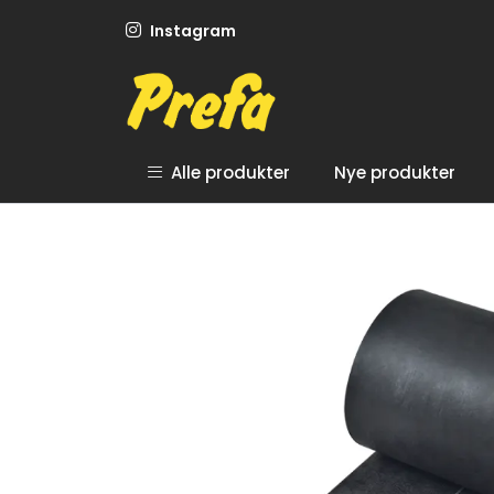
Skip to main content
Instagram
Alle produkter
Nye produkter