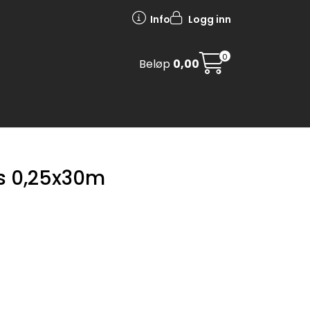
Info
Logg inn
0
Beløp
0,00
ms 0,25x30m