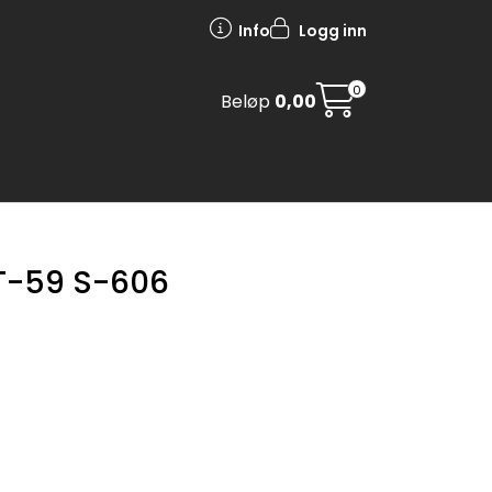
Info
Logg inn
0
Beløp
0,00
 T-59 S-606