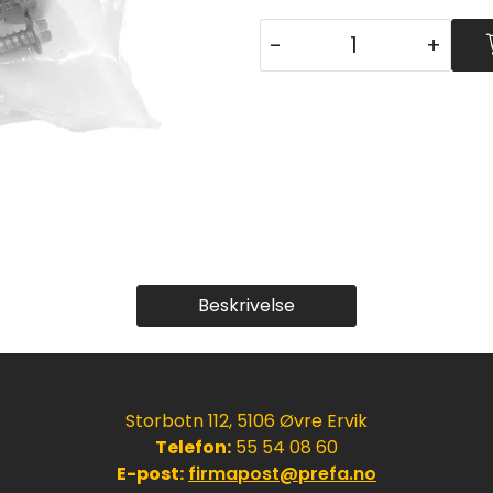
-
+
Beskrivelse
Storbotn 112, 5106 Øvre Ervik
Telefon:
55 54 08 60
E-post:
firmapost@prefa.no