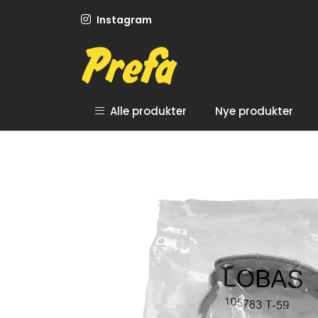
Skip to main content
Instagram
Alle produkter
Nye produkter