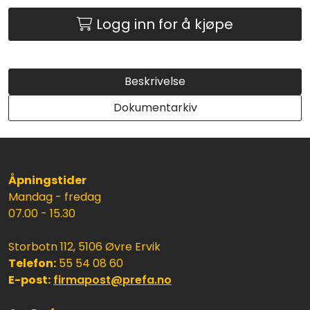
Logg inn for å kjøpe
Beskrivelse
Dokumentarkiv
Åpningstider
Mandag - fredag
07.00 - 15.30
Storbotn 112, 5106 Øvre Ervik
Telefon:
55 54 08 60
E-post:
firmapost@prefa.no