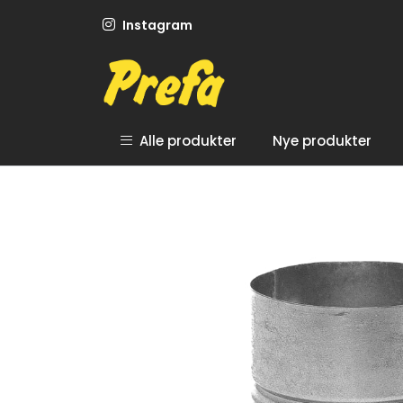
Skip to main content
Instagram
Alle produkter
Nye produkter