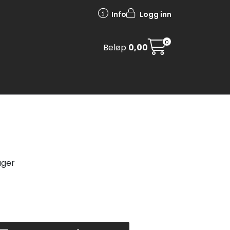
Info
Logg inn
0
Beløp
0,00
ager