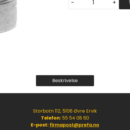
-
+
Beskrivelse
Storbotn 112, 5106 Øvre Ervik
Telefon:
55 54 08 60
E-post:
firmapost@prefa.no