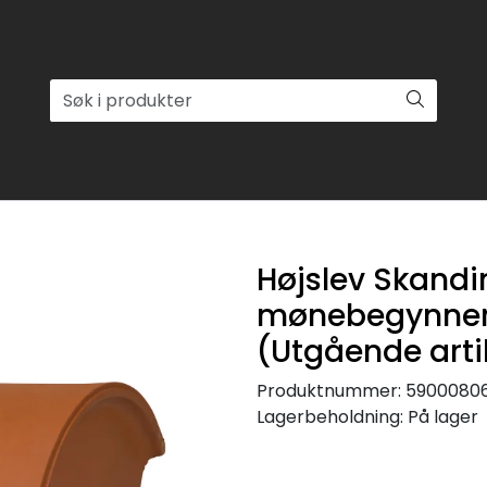
Højslev Skandi
mønebegynner
(Utgående arti
Produktnummer:
5900080
Lagerbeholdning:
På lager