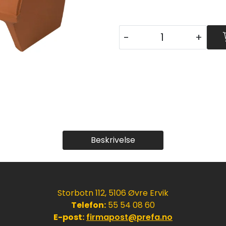
-
+
Beskrivelse
Storbotn 112, 5106 Øvre Ervik
Telefon:
55 54 08 60
E-post:
firmapost@prefa.no