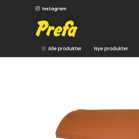
Skip to main content
Instagram
Alle produkter
Nye produkter