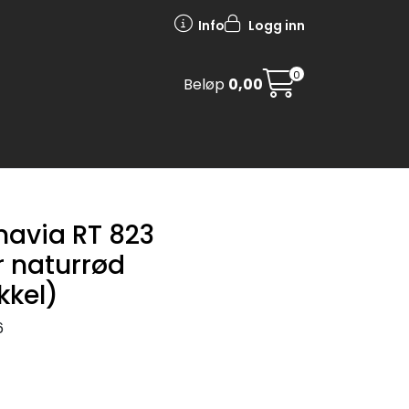
Info
Logg inn
0
Beløp
0,00
navia RT 823
 naturrød
kkel)
6