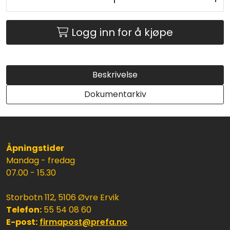
Logg inn for å kjøpe
Beskrivelse
Dokumentarkiv
Åpningstider
Mandag - fredag
07.00 - 15.30
Storbotn 112, 5106 Øvre Ervik
Telefon:
55 54 08 60
E-post:
firmapost@prefa.no