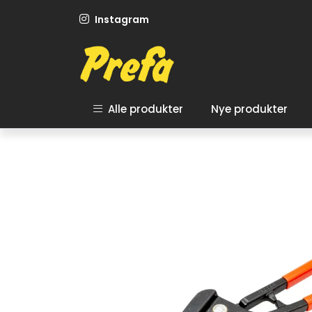
Skip to main content
Instagram
Alle produkter
Nye produkter