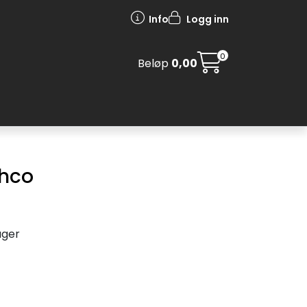
Info
Logg inn
0
Beløp
0,00
ahco
ager