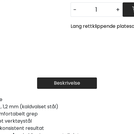
-
+
Lang rettklippende plates
Beskrivelse
e
, 1,2 mm (kaldvalset stål)
omfortabelt grep
et verktøystål
 konsistent resultat