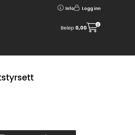
Info
Logg inn
0
Beløp
0,00
styrsett