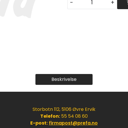
-
+
Beskrivelse
Storbotn 112, 5106 Øvre Ervik
Telefon:
55 54 08 60
E-post:
firmapost@prefa.no