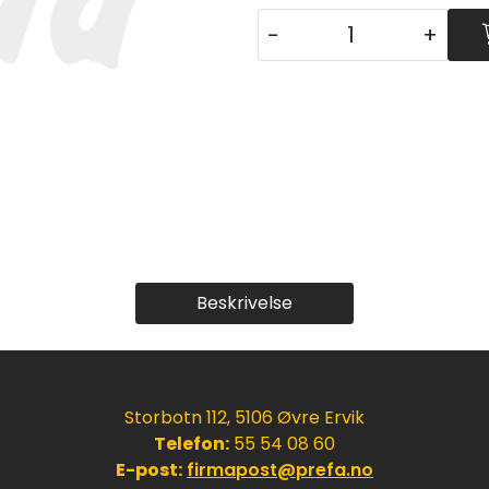
-
+
Beskrivelse
Storbotn 112, 5106 Øvre Ervik
Telefon:
55 54 08 60
E-post:
firmapost@prefa.no