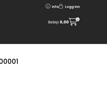
Info
Logg inn
0
Beløp
0,00
700001