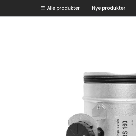
Skip to main content
Alle produkter
Nye produkter
Instagram