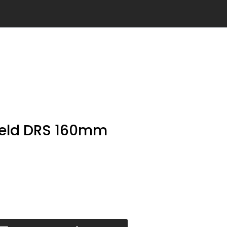
Info
Logg inn
jeld DRS 160mm