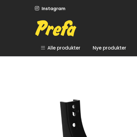
Skip to main content
Instagram
Alle produkter
Nye produkter