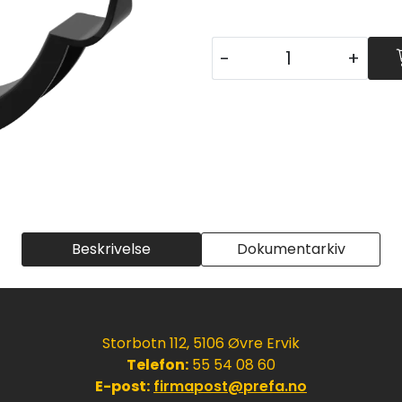
-
+
Beskrivelse
Dokumentarkiv
Storbotn 112, 5106 Øvre Ervik
Telefon:
55 54 08 60
E-post:
firmapost@prefa.no