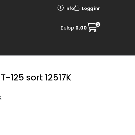
Info
Logg inn
0
Beløp
0,00
T-125 sort 12517K
2