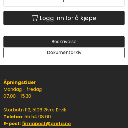
Logg inn for å kjøpe
Beskrivelse
Dokumentarkiv
Åpningstider
Mandag - fredag
07.00 - 15.30
Storbotn 112, 5106 Øvre Ervik
Telefon:
55 54 08 60
E-post:
firmapost@prefa.no