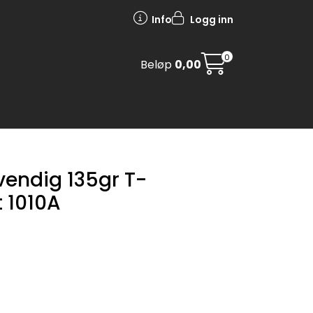
Info
Logg inn
0
Beløp
0,00
vendig 135gr T-
 1010A