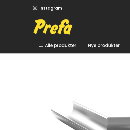
Skip to main content
Instagram
Alle produkter
Nye produkter