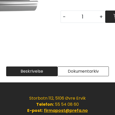
-
+
Beskrivelse
Dokumentarkiv
Storbotn 112, 5106 Øvre Ervik
Telefon:
55 54 08 60
E-post:
firmapost@prefa.no