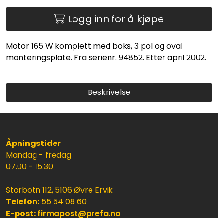
Logg inn for å kjøpe
Motor 165 W komplett med boks, 3 pol og oval
monteringsplate. Fra serienr. 94852. Etter april 2002.
Beskrivelse
Åpningstider
Mandag - fredag
07.00 - 15.30
Storbotn 112, 5106 Øvre Ervik
Telefon:
55 54 08 60
E-post:
firmapost@prefa.no