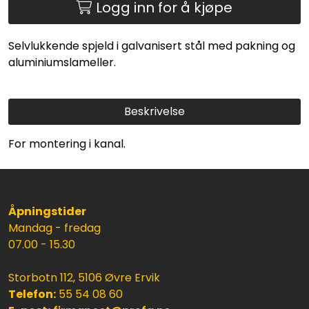
Logg inn for å kjøpe
Selvlukkende spjeld i galvanisert stål med pakning og
aluminiumslameller.
Beskrivelse
For montering i kanal.
Åpningstider
Mandag - fredag
07.00 - 15.30
Storbotn 112, 5106 Øvre Ervik
Telefon:
55 54 08 60