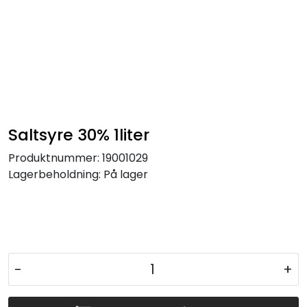
Skip to main content
Takrenner
Takprodukter
Saltsyre 30% 1liter
Metaller
Produktnummer:
19001029
Ventilasjon
Lagerbeholdning:
På lager
Festemidler
Andre produkter
-
+
Nye produkter