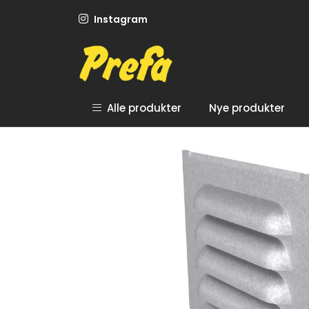
Skip to main content
Instagram
Alle produkter
Nye produkter