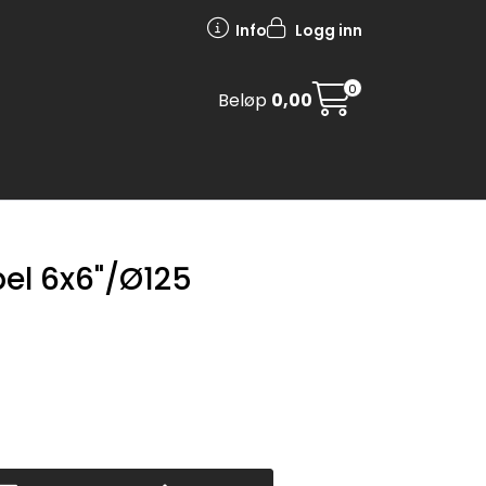
Info
Logg inn
0
Beløp
0,00
pel 6x6"/Ø125