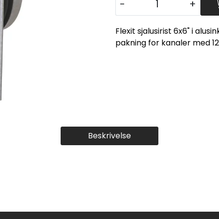
-
+
Flexit sjalusirist 6x6" i alu
pakning for kanaler med 1
Beskrivelse