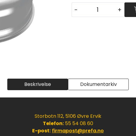
-
+
Beskrivelse
Dokumentarkiv
Storbotn 112, 5106 Øvre Ervik
Telefon:
55 54 08 60
E-post:
firmapost@prefa.no