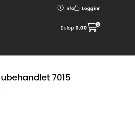
Info
Logg inn
0
Beløp
0,00
 ubehandlet 7015
2