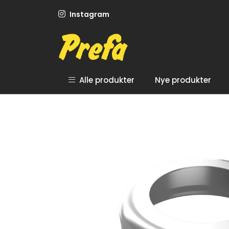
Skip to main content
Instagram
Alle produkter
Nye produkter