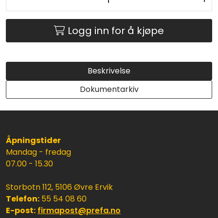
Logg inn for å kjøpe
Beskrivelse
Dokumentarkiv
Åpningstider
Mandag - fredag
07.00 - 15.30
Storbotn 112, 5106 Øvre Ervik
Telefon:
55 54 08 60
E-post:
firmapost@prefa.no