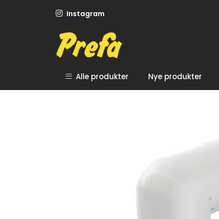
Skip to main content
Instagram
Alle produkter
Nye produkter