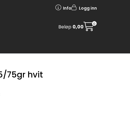
Info
Logg inn
0
Beløp
0,00
5/75gr hvit
3