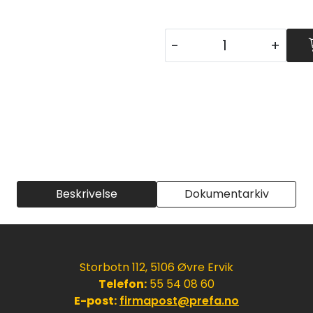
-
+
Beskrivelse
Dokumentarkiv
Storbotn 112, 5106 Øvre Ervik
Telefon:
55 54 08 60
E-post:
firmapost@prefa.no