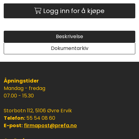
Logg inn for å kjøpe
Beskrivelse
Dokumentarkiv
Åpningstider
Mandag - fredag
07.00 - 15.30
Storbotn 112, 5106 Øvre Ervik
Telefon:
55 54 08 60
E-post:
firmapost@prefa.no