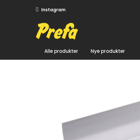
Skip to main content
Instagram
Alle produkter
Nye produkter