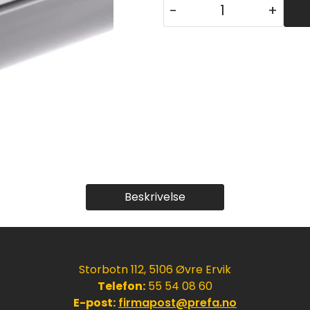
-
+
Beskrivelse
Storbotn 112, 5106 Øvre Ervik
Telefon:
55 54 08 60
E-post:
firmapost@prefa.no