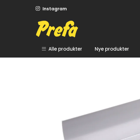
Skip to main content
Instagram
Alle produkter
Nye produkter