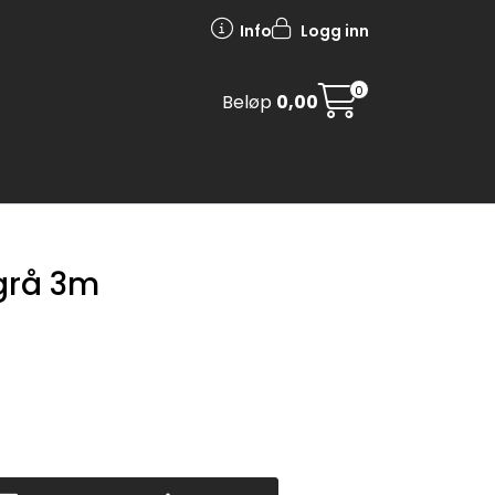
Info
Logg inn
0
Beløp
0,00
 grå 3m