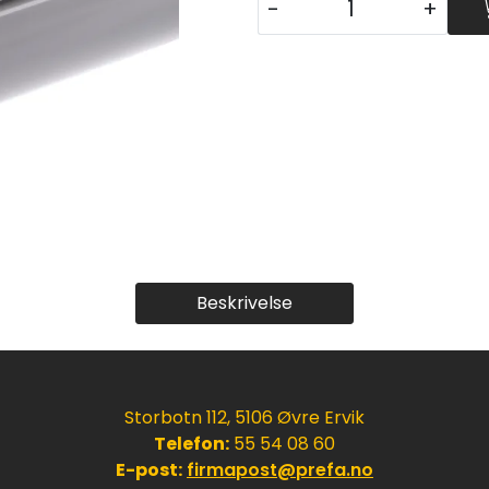
-
+
Beskrivelse
Storbotn 112, 5106 Øvre Ervik
Telefon:
55 54 08 60
E-post:
firmapost@prefa.no