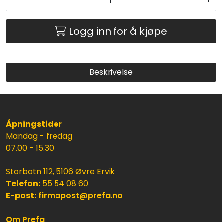
Logg inn for å kjøpe
Beskrivelse
Åpningstider
Mandag - fredag
07.00 - 15.30
Storbotn 112, 5106 Øvre Ervik
Telefon:
55 54 08 60
E-post:
firmapost@prefa.no
Om Prefa