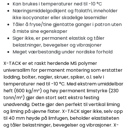
Kan brukes i temperaturer ned til -10 °C
Næringsmiddelgodkjent og ftalatfri, inneholder
ikke isocyanater eller skadelige løsemidler
Tåler å fryse/tine gjentatte ganger i patron uten
å miste sine egenskaper
Siger ikke, er permanent elastisk og tåler
belastninger, bevegelser og vibrasjoner
Meget værbestandig under nordiske forhold
X-TACK er et raskt herdende MS polymer
universallim for permanent montering som erstatter
lodding, bolter, nagler, skruer, spiker, o.l. selv i
temperaturer ned til -10 °C. Med ekstrem umiddelbar
heft (600 kg/m²) og høy permanent limstyrke (230
tonn/m²) gjør den stort sett ekstra festing
unødvendig. Dette gjør den perfekt til vertikal liming
og liming på ujevne flater. X-TACK siger ikke, selv opp
til 40 mm høyde på limfugen, beholder elastisiteten
og tåler belastninger, bevegelser og vibrasjoner. X-