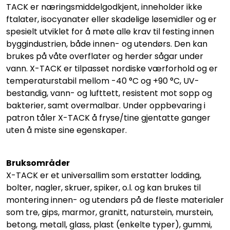
TACK er næringsmiddelgodkjent, inneholder ikke
ftalater, isocyanater eller skadelige løsemidler og er
spesielt utviklet for å møte alle krav til festing innen
byggindustrien, både innen- og utendørs. Den kan
brukes på våte overflater og herder sågar under
vann. X-TACK er tilpasset nordiske værforhold og er
temperaturstabil mellom -40 °C og +90 °C, UV-
bestandig, vann- og lufttett, resistent mot sopp og
bakterier, samt overmalbar. Under oppbevaring i
patron tåler X-TACK å fryse/tine gjentatte ganger
uten å miste sine egenskaper.
Bruksområder
X-TACK er et universallim som erstatter lodding,
bolter, nagler, skruer, spiker, o.l. og kan brukes til
montering innen- og utendørs på de fleste materialer
som tre, gips, marmor, granitt, naturstein, murstein,
betong, metall, glass, plast (enkelte typer), gummi,