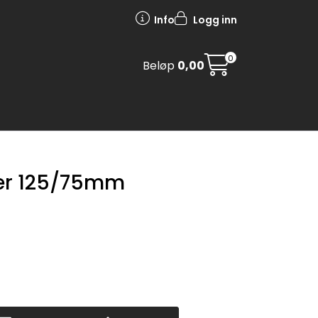
Info
Logg inn
0
Beløp
0,00
er 125/75mm