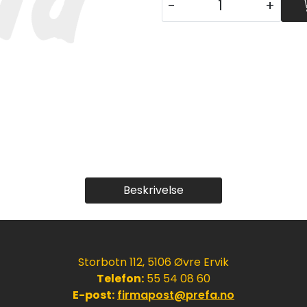
-
+
Beskrivelse
Storbotn 112, 5106 Øvre Ervik
Telefon:
55 54 08 60
E-post:
firmapost@prefa.no