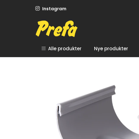
Skip to main content
Instagram
Alle produkter
Nye produkter