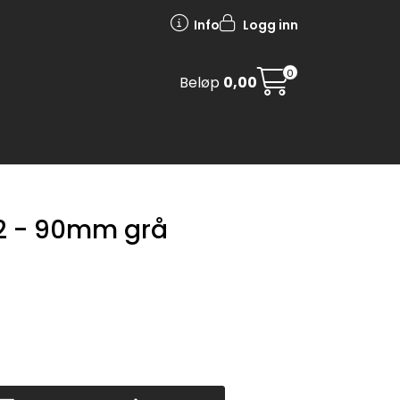
Info
Logg inn
0
Beløp
0,00
12 - 90mm grå