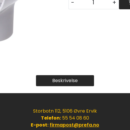
-
+
Beskrivelse
Storbotn 112, 5106 Øvre Ervik
Telefon:
55 54 08 60
E-post:
firmapost@prefa.no