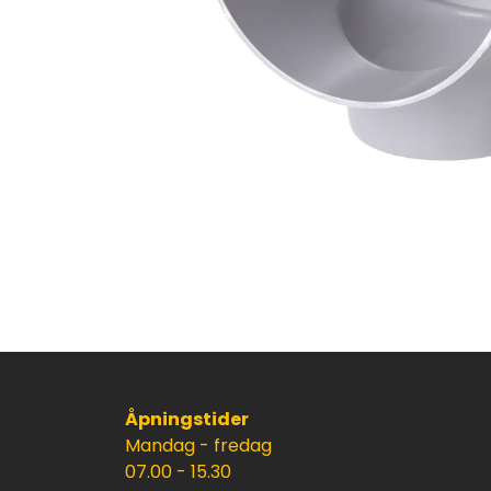
Åpningstider
Mandag - fredag
07.00 - 15.30