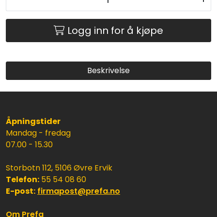
Logg inn for å kjøpe
Beskrivelse
Åpningstider
Mandag - fredag
07.00 - 15.30
Storbotn 112, 5106 Øvre Ervik
Telefon:
55 54 08 60
E-post:
firmapost@prefa.no
Om Prefa