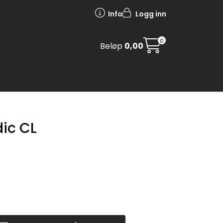
Info
Logg inn
0
Beløp
0,00
ic CL