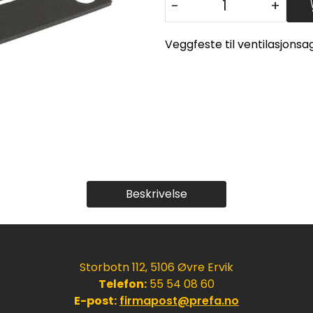
-
+
Veggfeste til ventilasjonsa
Beskrivelse
Storbotn 112, 5106 Øvre Ervik
Telefon:
55 54 08 60
E-post:
firmapost@prefa.no