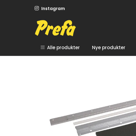
Skip to main content
Instagram
Alle produkter
Nye produkter